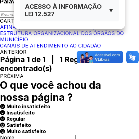
Palavra-Chave
ACESSO À INFORMAÇÃO
▼
LEI 12.527
CARTA DE SERVIÇOS AO USUÁRIO
AFINAL, O QUE É A CARTA DE SERVIÇOS?
ESTRUTURA ORGANIZACIONAL DOS ÓRGÃOS DO
MUNICÍPIO
CANAIS DE ATENDIMENTO AO CIDADÃO
ANTERIOR
Página 1 de 1 | 1 Registro(s)
encontrado(s)
PRÓXIMA
O que você achou da
nossa página ?
Muito insatisfeito
Insatisfeito
Regular
Satisfeito
Muito satisfeito
Nome