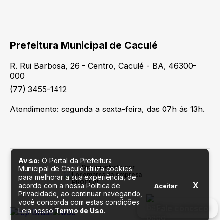
Prefeitura Municipal de Caculé
R. Rui Barbosa, 26 - Centro, Caculé - BA, 46300-
000
(77) 3455-1412
Atendimento: segunda a sexta-feira, das 07h ás 13h.
Aviso:
O Portal da Prefeitura
Desenvolvido por
Municipal de Caculé utiliza cookies
para melhorar a sua experiência, de
X
acordo com a nossa Política de
Aceitar
Privacidade, ao continuar navegando,
você concorda com estas condições
Fale conosco
Leia nosso
Termo de Uso
.