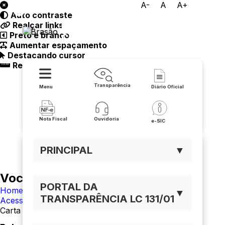
A-
A
A+
Auto contraste
Prefeitura Municipal de
Realçar links
Preto e branco
Caculé
Aumentar espaçamento
Destacando cursor
Regua guia
Transparência
Menu
Diário Oficial
Nota Fiscal
Ouvidoria
e-SIC
PRINCIPAL
▼
Você está navegando em:
PORTAL DA
Home
▼
TRANSPARÊNCIA LC 131/01
Acesso à Informação
Carta de Serviço