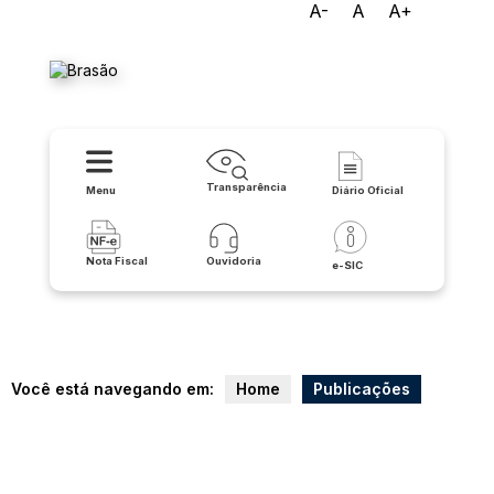
A-
A
A+
Prefeitura Municipal de
Caculé
Transparência
Menu
Diário Oficial
Nota Fiscal
Ouvidoria
e-SIC
Você está navegando em:
Home
Publicações