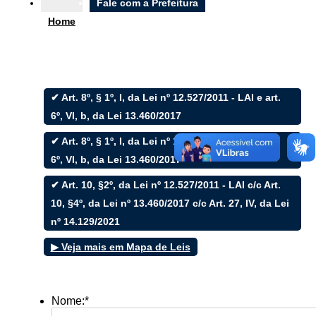
Ouvidoria
Fale com a Prefeitura
Home
e-SIC
✔ Art. 8º, § 1º, I, da Lei nº 12.527/2011 - LAI e art.
Filtrar por todos
6º, VI, b, da Lei 13.460/2017
✔ Art. 8º, § 1º, I, da Lei nº 12.527/2011 - LAI e art.
Acesso à Informação
Cidadão
6º, VI, b, da Lei 13.460/2017
Empresas
✔ Art. 10, §2º, da Lei nº 12.527/2011 - LAI c/c Art.
Fotos
Notícias
10, §4º, da Lei nº 13.460/2017 c/c Art. 27, IV, da Lei
Secretarias
nº 14.129/2021
Servidor
Transparência
▶ Veja mais em Mapa de Leis
Turistas
Videos
Áudios
Nome:*
Fale conosco