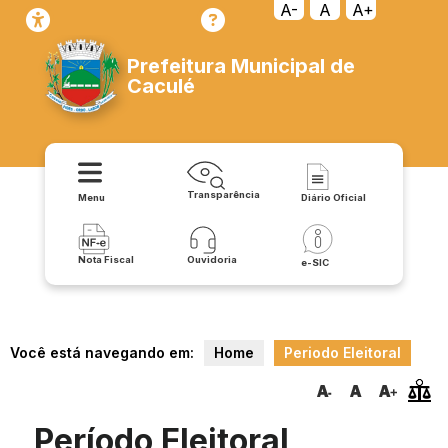
A-
A
A+
Prefeitura Municipal de
Caculé
Transparência
Menu
Diário Oficial
Nota Fiscal
Ouvidoria
e-SIC
Você está navegando em:
Home
Periodo Eleitoral
Período Eleitoral