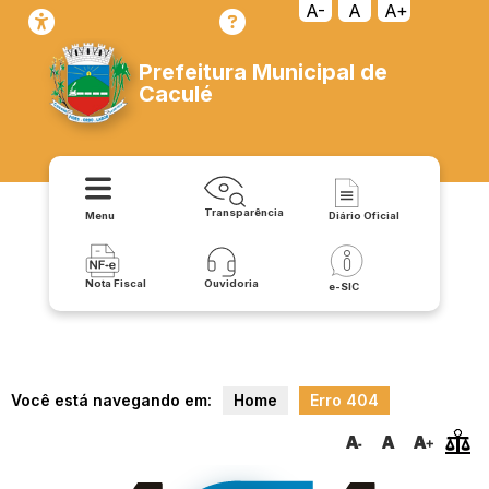
y65MGIBX0cA
A-
A
A+
Prefeitura Municipal de
Caculé
Transparência
Menu
Diário Oficial
Nota Fiscal
Ouvidoria
e-SIC
Você está navegando em:
Home
Erro 404