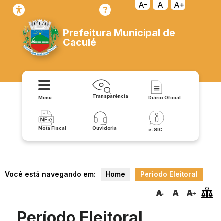
A-
A
A+
Prefeitura Municipal de
Caculé
Transparência
Menu
Diário Oficial
Nota Fiscal
Ouvidoria
e-SIC
Você está navegando em:
Home
Periodo Eleitoral
Período Eleitoral