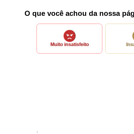
Nome*
O que você achou da nossa pág
Telefone 1*
Telefone 2
E-mail*
Cidade/Estado
Assunto*
Muito insatisfeito
Ins
Mensagem*
*Campos obrigatórios
Ao iniciar um contato, você concorda com a
Política de 
...Ou se preferir