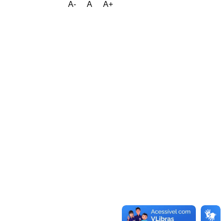
A-
A
A+