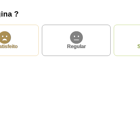
ina ?
atisfeito
Regular
S
privacidade