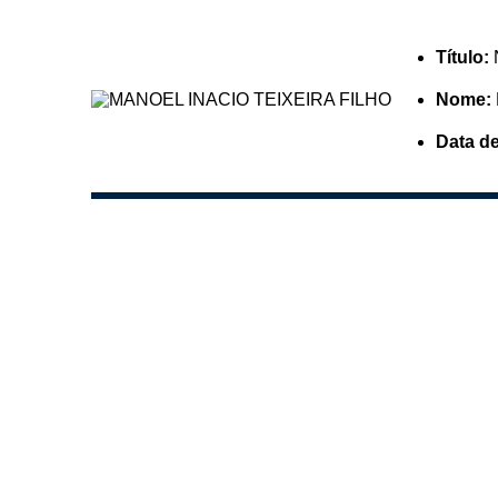
Título:
Filtrar por todos
Nome:
Data d
Acesso à Informação
Cidadão
Empresas
Fotos
Notícias
Secretarias
Servidor
Transparência
Turistas
Videos
Áudios
Fale conosco
Fale conosco