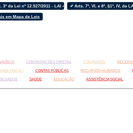
. 3º da Lei nº 12.527/2011 - LAI
✔ Arts. 7º, VI, e 8º, §1º, IV, da 
ais em Mapa de Leis
AVÍRUS
CONTRATAÇÕES DIRETAS
CONTRATOS
RECEITA
DADE FISCAL)
CONTAS PÚBLICAS
RECURSOS HUMANOS
 DE DADOS
SAÚDE
EDUCAÇÃO
ASSISTÊNCIA SOCIAL