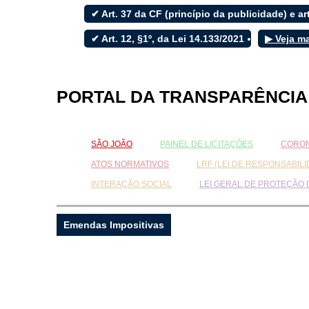
✔ Art. 37 da CF (princípio da publicidade) e art
✔ Art. 12, §1º, da Lei 14.133/2021
▶ Veja m
Filtrar por todos
Acesso à Informação
PORTAL DA TRANSPARÊNCIA
Cidadão
Empresas
Fotos
SÃO JOÃO
PAINEL DE LICITAÇÕES
CORON
Notícias
Secretarias
ATOS NORMATIVOS
LRF (LEI DE RESPONSABILI
Servidor
INTERAÇÃO SOCIAL
LEI GERAL DE PROTEÇÃO
Transparência
Turistas
Videos
Emendas Impositivas
Áudios
Fale conosco
Fale conosco