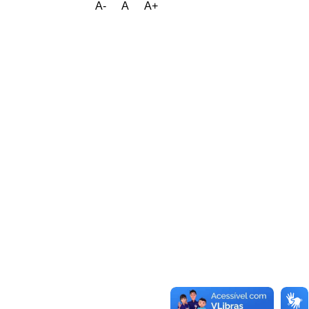
A-
A
A+