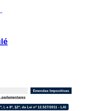
..
lé
Emendas Impositivas
 parlamentares
6º, I, e 8º, §2º, da Lei nº 12.527/2011 - LAI