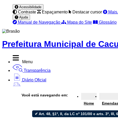
Acessibilidade
Contraste
Espaçamento
Destacar cursor
Mais.
Ajuda
Manual de Navegação
Mapa do Site
Glossário
Prefeitura Municipal de Cacu
Menu
Transparência
Diário Oficial
Nota Fiscal
Você está navegando em:
Ouvidoria
Home
Emendas
e-SIC
✔ Art. 48, §1º, II, da LC nº 101/00 e arts. 3º, III, 