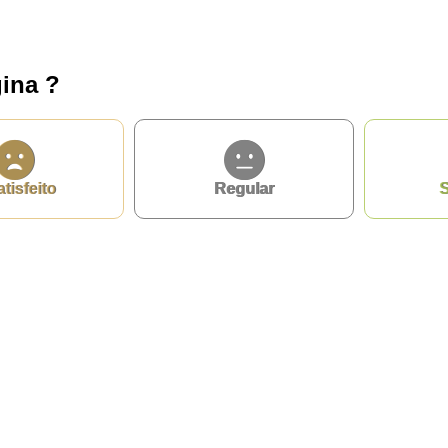
ina ?
atisfeito
Regular
S
privacidade