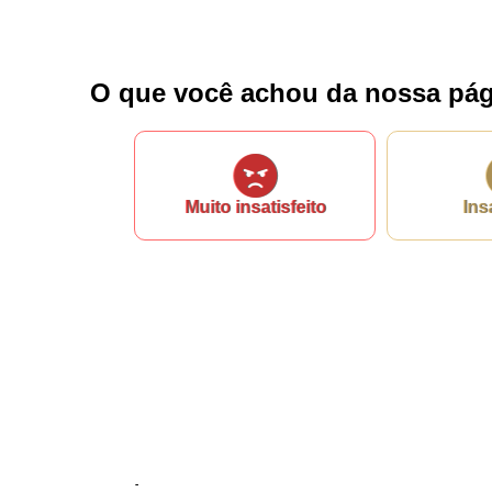
Nome*
Telefone 1*
Telefone 2
O que você achou da nossa pág
E-mail*
Cidade/Estado
Assunto*
Muito insatisfeito
Ins
Mensagem*
*Campos obrigatórios
Ao iniciar um contato, você concorda com a
Política de 
...Ou se preferir