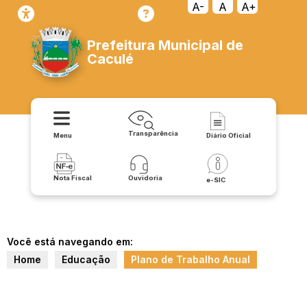
A-
A
A+
Prefeitura Municipal de
Caculé
Transparência
Menu
Diário Oficial
Nota Fiscal
Ouvidoria
e-SIC
Você está navegando em:
Home
Educação
Plano de Trabalho Anual