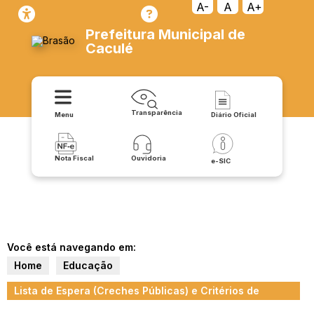
A-
A
A+
Prefeitura Municipal de
Caculé
Transparência
Menu
Diário Oficial
Nota Fiscal
Ouvidoria
e-SIC
Você está navegando em:
Home
Educação
Lista de Espera (Creches Públicas) e Critérios de
Priorização de Acesso