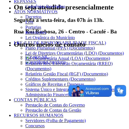
REPASSES
Ou seja atendido presencialmente
Convênios Recebidos
ATOS NORMATIVOS
Decretos
Segunda a sexta-feira, das 07h ás 13h.
Leis
Portarias
Rua Rui Barbosa, 26 - Centro - Caculé - Ba
Resoluções
Lei Orgânica do Município
LRF (LEI DE RESPONSABILIDADE FISCAL)
Outros meios de contato
Plano Plurianual (PPA) (Documentos)
Lei de Diretrizes Orçamentárias (LDO) (Documentos)
e-SIC
Lei Orçamentária Anual (LOA) (Documentos)
Ouvidoria
Relatório Res. Execução Orçamentária (RREO)
(Documentos)
Relatório Gestão Fiscal (RGF) (Documentos)
Créditos Suplementares (Documentos)
Gráficos de Receitas e Despesas
Sistema Único e Integrado de Execução Orçamentária,
Administração Financeira e Controle (SIAFIC)
CONTAS PÚBLICAS
Prestação de Contas do Governo
Prestação de Contas da Gestão
RECURSOS HUMANOS
Servidores (Folha de Pagamento)
Concursos