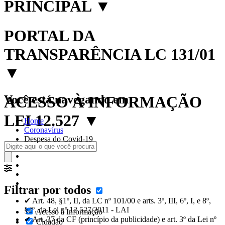
PRINCIPAL
▼
PORTAL DA
TRANSPARÊNCIA LC 131/01
▼
Você está navegando em:
ACESSO À INFORMAÇÃO
LEI 12.527
▼
Home
Coronavírus
Despesa do Covid-19
Filtrar por todos
✔ Art. 48, §1º, II, da LC nº 101/00 e arts. 3º, III, 6º, I, e 8º,
§2º, da Lei nº 12.527/2011 - LAI
Acesso à Informação
✔ Art. 37 da CF (princípio da publicidade) e art. 3º da Lei nº
Cidadão