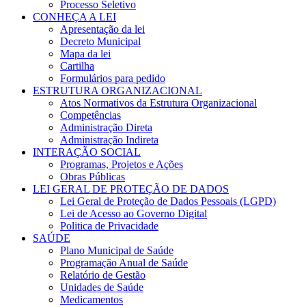
Processo Seletivo
CONHEÇA A LEI
Apresentação da lei
Decreto Municipal
Mapa da lei
Cartilha
Formulários para pedido
ESTRUTURA ORGANIZACIONAL
Atos Normativos da Estrutura Organizacional
Competências
Administração Direta
Administração Indireta
INTERAÇÃO SOCIAL
Programas, Projetos e Ações
Obras Públicas
LEI GERAL DE PROTEÇÃO DE DADOS
Lei Geral de Proteção de Dados Pessoais (LGPD)
Lei de Acesso ao Governo Digital
Politica de Privacidade
SAÚDE
Plano Municipal de Saúde
Programação Anual de Saúde
Relatório de Gestão
Unidades de Saúde
Medicamentos