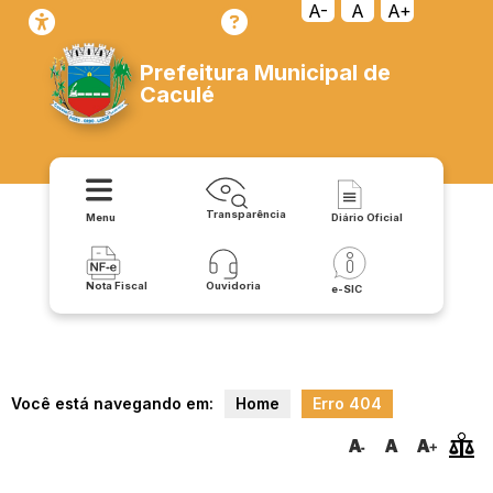
transparencia/contas_publicas/publicacoes/resolucoes
A-
A
A+
Prefeitura Municipal de
Caculé
Transparência
Menu
Diário Oficial
Nota Fiscal
Ouvidoria
e-SIC
Você está navegando em:
Home
Erro 404