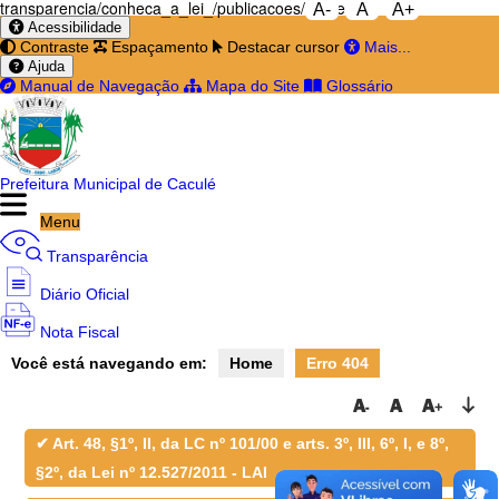
transparencia/conheca_a_lei_/publicacoes/decretos
A-
A
A+
Acessibilidade
Contraste
Espaçamento
Destacar cursor
Mais...
Ajuda
Manual de Navegação
Mapa do Site
Glossário
Prefeitura Municipal de Caculé
Menu
Transparência
Diário Oficial
Nota Fiscal
Você está navegando em:
Home
Erro 404
Ouvidoria
e-SIC
✔ Art. 48, §1º, II, da LC nº 101/00 e arts. 3º, III, 6º, I, e 8º,
§2º, da Lei nº 12.527/2011 - LAI
Filtrar por todos