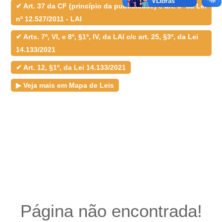
Acesso à Informação
✔ Art. 37 da CF (princípio da publicidade) e art. 3º da Lei
Cidadão
nº 12.527/2011 - LAI
Empresas
Fotos
✔ Arts. 7º, VI, e 8º, §1º, IV, da LAI c/c art. 25, §3º, da Lei
Notícias
14.133/2021
Secretarias
Servidor
✔ Art. 12, §1º, da Lei 14.133/2021
Transparência
Turistas
▶ Veja mais em Mapa de Leis
Videos
Áudios
Fale conosco
Fale conosco
Nome*
Telefone 1*
Telefone 2
E-mail*
Cidade/Estado
Assunto*
Página não encontrada!