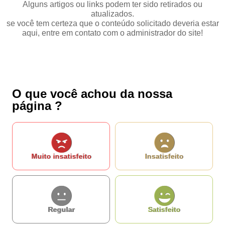
Alguns artigos ou links podem ter sido retirados ou
Mensagem*
atualizados.
*Campos obrigatórios
Ao iniciar um contato, você concorda com a
Política de privacidade
se você tem certeza que o conteúdo solicitado deveria estar
aqui, entre em contato com o administrador do site!
...Ou se preferir
Ligue para nós
O que você achou da nossa
(77) 3455-1412
E-mail
página ?
Ou seja atendido presencialmente
Segunda a sexta-feira, das 07h ás 13h.
Rua Rui Barbosa, 26 - Centro - Caculé - Ba
Outros meios de contato
Muito insatisfeito
Insatisfeito
e-SIC
Regular
Satisfeito
Ouvidoria