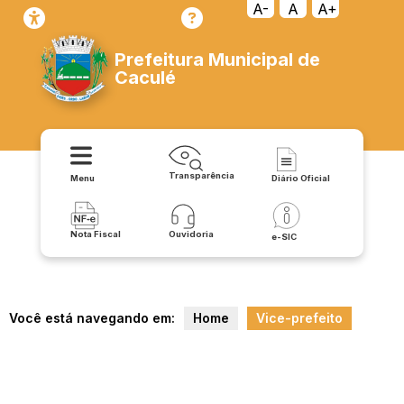
A-
A
A+
Prefeitura Municipal de
Caculé
Transparência
Menu
Diário Oficial
Nota Fiscal
Ouvidoria
e-SIC
Você está navegando em:
Home
Vice-prefeito