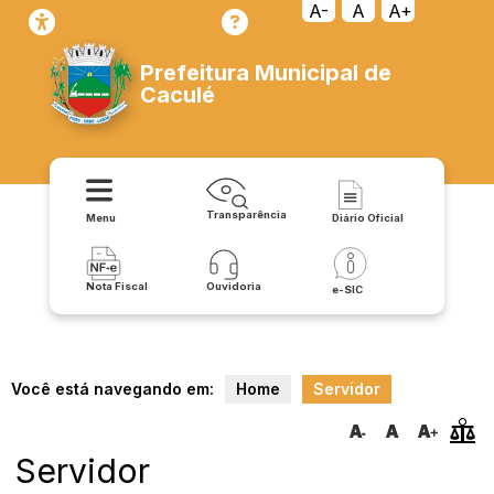
A-
A
A+
Prefeitura Municipal de
Caculé
Transparência
Menu
Diário Oficial
Nota Fiscal
Ouvidoria
e-SIC
Você está navegando em:
Home
Servidor
Servidor