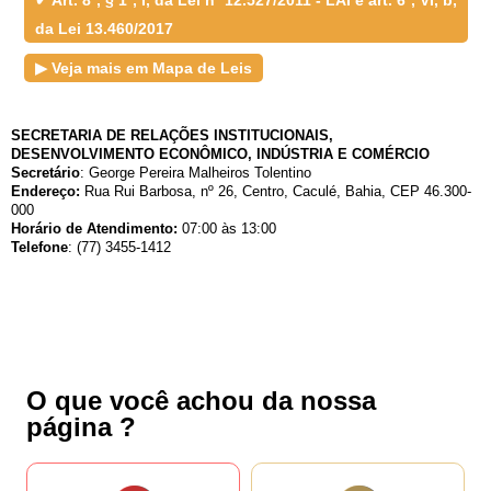
Acesso à Informação
Cidadão
da Lei 13.460/2017
Empresas
Fotos
▶ Veja mais em Mapa de Leis
Notícias
Secretarias
Servidor
SECRETARIA DE RELAÇÕES INSTITUCIONAIS,
Transparência
DESENVOLVIMENTO ECONÔMICO, INDÚSTRIA E COMÉRCIO
Turistas
Secretário
: George Pereira Malheiros Tolentino
Videos
Endereço:
Rua Rui Barbosa, nº 26, Centro, Caculé, Bahia, CEP 46.300-
Áudios
000
Horário de Atendimento:
07:00 às 13:00
Fale conosco
Telefone
: (77) 3455-1412
Fale conosco
Nome*
Telefone 1*
Telefone 2
E-mail*
Cidade/Estado
O que você achou da nossa
Assunto*
página ?