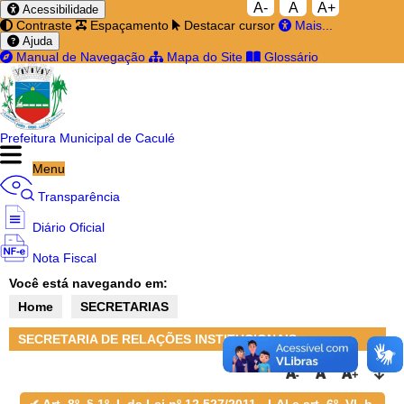
A-
A
A+
Acessibilidade
Contraste
Espaçamento
Destacar cursor
Mais...
Ajuda
Manual de Navegação
Mapa do Site
Glossário
Prefeitura Municipal de Caculé
Menu
Transparência
Diário Oficial
Nota Fiscal
Você está navegando em:
Ouvidoria
Home
SECRETARIAS
e-SIC
SECRETARIA DE RELAÇÕES INSTITUCIONAIS,
DESENVOLVIMENTO ECONÔMICO, INDÚSTRIA E
COMÉRCIO
Filtrar por todos
✔ Art. 8º, § 1º, I, da Lei nº 12.527/2011 - LAI e art. 6º, VI, b,