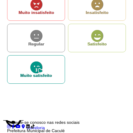
Mensagem*
*Campos obrigatórios
Ao iniciar um contato, você concorda com a
Política de privacidade
Muito insatisfeito
Insatisfeito
...Ou se preferir
Regular
Satisfeito
Ligue para nós
(77) 3455-1412
E-mail
Ou seja atendido presencialmente
Segunda a sexta-feira, das 07h ás 13h.
Rua Rui Barbosa, 26 - Centro - Caculé - Ba
Outros meios de contato
Muito satisfeito
e-SIC
Conecte-se conosco nas redes sociais
Ouvidoria
Prefeitura Municipal de Caculé