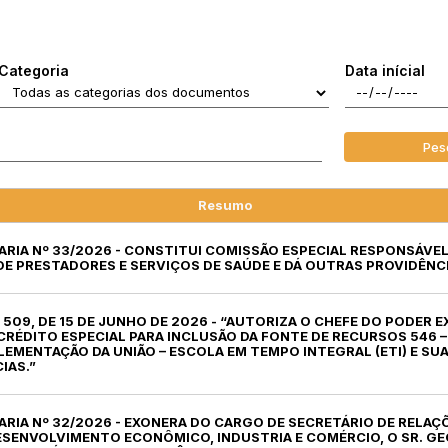
Categoria
Data inícial
Pes
Resumo
ARIA Nº 33/2026 - CONSTITUI COMISSÃO ESPECIAL RESPONSÁVE
E PRESTADORES E SERVIÇOS DE SAÚDE E DÁ OUTRAS PROVIDÊNCI
º 509, DE 15 DE JUNHO DE 2026 - “AUTORIZA O CHEFE DO PODER 
 CRÉDITO ESPECIAL PARA INCLUSÃO DA FONTE DE RECURSOS 546 
EMENTAÇÃO DA UNIÃO – ESCOLA EM TEMPO INTEGRAL (ETI) E SUA
IAS.”
ARIA Nº 32/2026 - EXONERA DO CARGO DE SECRETÁRIO DE RELAÇ
ESENVOLVIMENTO ECONÔMICO, INDUSTRIA E COMÉRCIO, O SR. GE