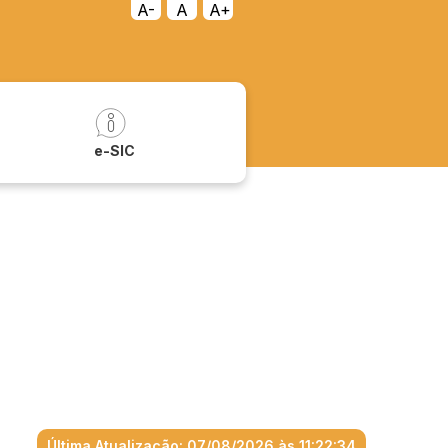
A-
A
A+
a
e-SIC
Última Atualização: 07/08/2026 às 11:22:34