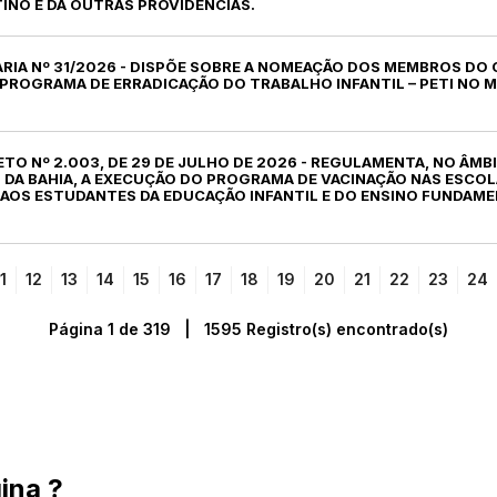
INO E DÁ OUTRAS PROVIDÊNCIAS.
ARIA Nº 31/2026 - DISPÕE SOBRE A NOMEAÇÃO DOS MEMBROS DO
PROGRAMA DE ERRADICAÇÃO DO TRABALHO INFANTIL – PETI NO M
ETO Nº 2.003, DE 29 DE JULHO DE 2026 - REGULAMENTA, NO ÂMB
 DA BAHIA, A EXECUÇÃO DO PROGRAMA DE VACINAÇÃO NAS ESCO
AOS ESTUDANTES DA EDUCAÇÃO INFANTIL E DO ENSINO FUNDAME
1
12
13
14
15
16
17
18
19
20
21
22
23
24
Página 1 de 319 | 1595 Registro(s) encontrado(s)
ina ?