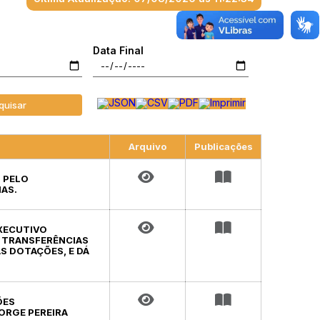
Data Final
quisar
Arquivo
Publicações
L PELO
AS.
EXECUTIVO
– TRANSFERÊNCIAS
S DOTAÇÕES, E DÁ
ÕES
ORGE PEREIRA