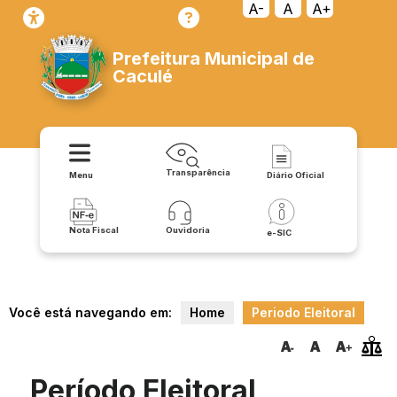
A-
A
A+
Prefeitura Municipal de
Caculé
Transparência
Menu
Diário Oficial
Nota Fiscal
Ouvidoria
e-SIC
Você está navegando em:
Home
Periodo Eleitoral
Período Eleitoral