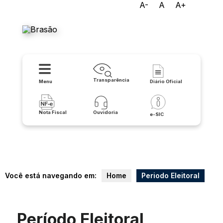
A-
A
A+
Prefeitura Municipal de
Caculé
Transparência
Menu
Diário Oficial
Nota Fiscal
Ouvidoria
e-SIC
Você está navegando em:
Home
Periodo Eleitoral
Período Eleitoral